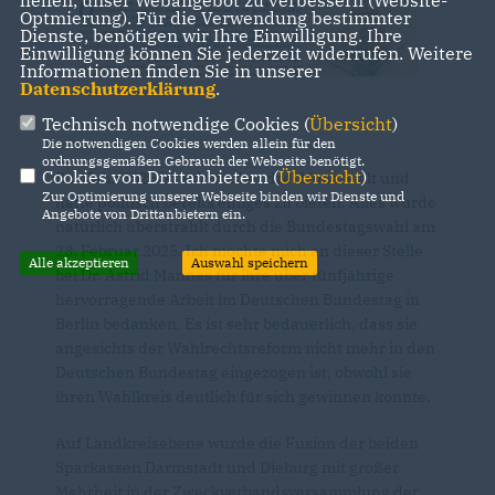
helfen, unser Webangebot zu verbessern (Website-
Optmierung). Für die Verwendung bestimmter
Dienste, benötigen wir Ihre Einwilligung. Ihre
Einwilligung können Sie jederzeit widerrufen. Weitere
Informationen finden Sie in unserer
Datenschutzerklärung
.
Technisch notwendige Cookies (
Übersicht
)
Die notwendigen Cookies werden allein für den
ordnungsgemäßen Gebrauch der Webseite benötigt.
Cookies von Drittanbietern (
Übersicht
)
Das Jahr 2025 ist schon über drei Monate alt und
Zur Optimierung unserer Webseite binden wir Dienste und
hatte politisch bereits einiges zu bieten. Alles wurde
Angebote von Drittanbietern ein.
natürlich überstrahlt durch die Bundestagswahl am
23. Februar 2025. Ich möchte mich an dieser Stelle
Alle akzeptieren
Auswahl speichern
bei Dr. Astrid Mannes für ihre über fünfjährige
hervorragende Arbeit im Deutschen Bundestag in
Berlin bedanken. Es ist sehr bedauerlich, dass sie
angesichts der Wahlrechtsreform nicht mehr in den
Deutschen Bundestag eingezogen ist, obwohl sie
ihren Wahlkreis deutlich für sich gewinnen konnte.
Auf Landkreisebene wurde die Fusion der beiden
Sparkassen Darmstadt und Dieburg mit großer
Mehrheit in der Zweckverbandsversammlung der