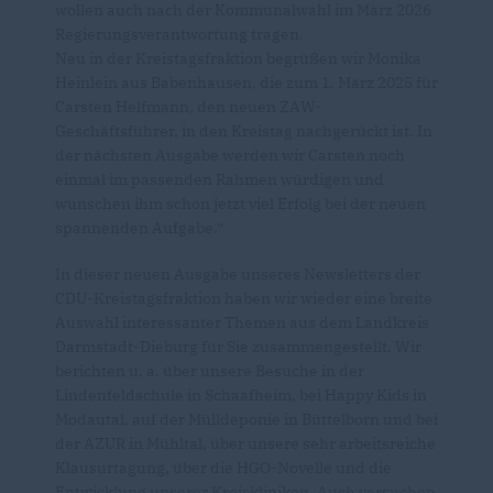
wollen auch nach der Kommunalwahl im März 2026
Regierungsverantwortung tragen.
Neu in der Kreistagsfraktion begrüßen wir Monika
Heinlein aus Babenhausen, die zum 1. März 2025 für
Carsten Helfmann, den neuen ZAW-
Geschäftsführer, in den Kreistag nachgerückt ist. In
der nächsten Ausgabe werden wir Carsten noch
einmal im passenden Rahmen würdigen und
wünschen ihm schon jetzt viel Erfolg bei der neuen
spannenden Aufgabe.“
In dieser neuen Ausgabe unseres Newsletters der
CDU-Kreistagsfraktion haben wir wieder eine breite
Auswahl interessanter Themen aus dem Landkreis
Darmstadt-Dieburg für Sie zusammengestellt. Wir
berichten u. a. über unsere Besuche in der
Lindenfeldschule in Schaafheim, bei Happy Kids in
Modautal, auf der Mülldeponie in Büttelborn und bei
der AZUR in Mühltal, über unsere sehr arbeitsreiche
Klausurtagung, über die HGO-Novelle und die
Entwicklung unserer Kreiskliniken. Auch versuchen